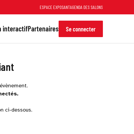
ESPACE EXPOSANT
AGENDA DES SALONS
 interactif
Partenaires
Se connecter
iant
'évènement.
nectés.
on ci-dessous.