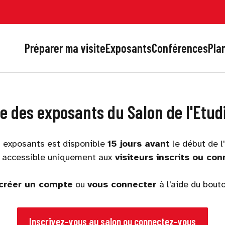
Préparer ma visite
Exposants
Conférences
Plan
te des exposants du Salon de l'Etud
s exposants est disponible
15 jours avant
le début de l
t accessible uniquement aux
visiteurs inscrits ou con
créer un compte
ou
vous connecter
à l'aide du bout
Inscrivez-vous au salon ou connectez-vous